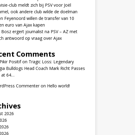
visie-club meldt zich bij PSV voor Joël
mel, ook andere club wilde de doelman
n Feyenoord willen de transfer van 10
en euro van Ajax kapen
 Bosz ergert journalist na PSV – AZ met
ch antwoord op vraag over Ajax
cent Comments
ikir Positif
on
Tragic Loss: Legendary
gia Bulldogs Head Coach Mark Richt Passes
 at 64…
rdPress Commenter
on
Hello world!
chives
st 2026
2026
 2026
2026