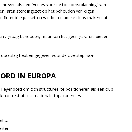
chreven als een “verlies voor de toekomstplanning” van
en jaren sterk ingezet op het behouden van eigen
en financiële pakketten van buitenlandse clubs maken dat
onki graag behouden, maar kon het geen garantie bieden
.
 de doorslag hebben gegeven voor de overstap naar
OORD IN EUROPA
n Feyenoord om zich structureel te positioneren als een club
ok aantrekt uit internationale topacademies.
lftal
enten