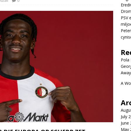
tball
0
Eredi
Drom
PSV e
miljo
Peter
cynis
Re
Pola P
Geor
Away
A Wo
Ar
Augu
July 
June
May 