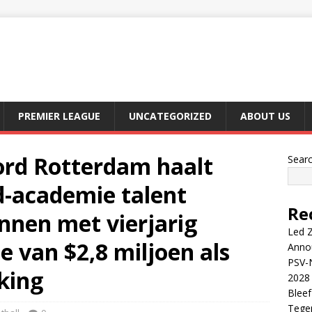
PREMIER LEAGUE
UNCATEGORIZED
ABOUT US
rd Rotterdam haalt
Sear
-academie talent
Re
nnen met vierjarig
Led Z
e van $2,8 miljoen als
Anno
PSV-N
king
2028 
Blee
Tege