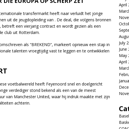
 DIE EUROPA OP SCHERP ZET
April
Marc
ternationale transfermarkt heeft naar verluidt het jonge
Nove
en uit de jeugdopleiding van . De deal, die volgens bronnen
Octo
betreft een vierjarig contract en wordt gezien als een
Sept
de club uit Rotterdam.
Augu
July 
 omschreven als “BREKEND”, markeert opnieuw een stap in
June
nale talenten vroegtijdig vast te leggen en te ontwikkelen
May 
April
Marc
RT
Febr
Janua
ese voetbalwereld heeft Feyenoord snel en doelgericht
Dece
onge verdediger stond bekend als een van de meest
Nove
uur van Manchester United, waar hij indruk maakte met zijn
iteiten achterin.
Ca
Baseb
Bask
CON