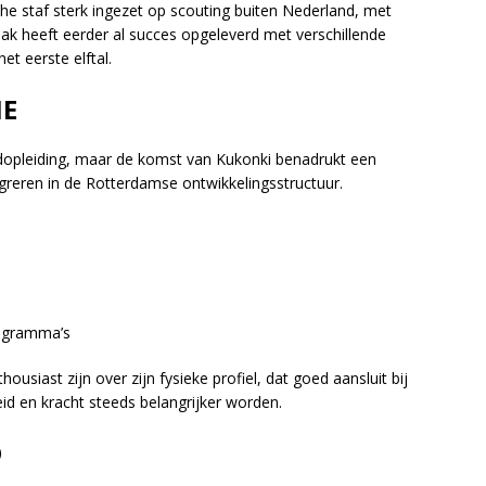
che staf sterk ingezet op scouting buiten Nederland, met
k heeft eerder al succes opgeleverd met verschillende
et eerste elftal.
IE
dopleiding, maar de komst van Kukonki benadrukt een
egreren in de Rotterdamse ontwikkelingsstructuur.
rogramma’s
usiast zijn over zijn fysieke profiel, dat goed aansluit bij
id en kracht steeds belangrijker worden.
D