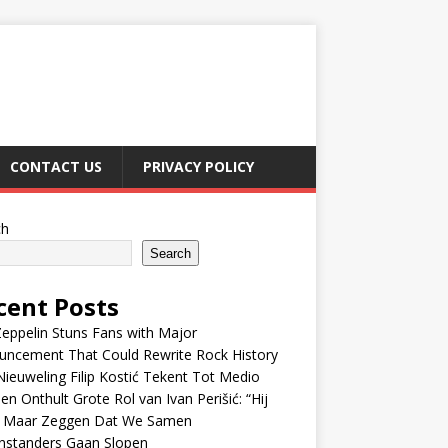
CONTACT US
PRIVACY POLICY
ch
Search
cent Posts
eppelin Stuns Fans with Major
uncement That Could Rewrite Rock History
ieuweling Filip Kostić Tekent Tot Medio
en Onthult Grote Rol van Ivan Perišić: “Hij
f Maar Zeggen Dat We Samen
nstanders Gaan Slopen