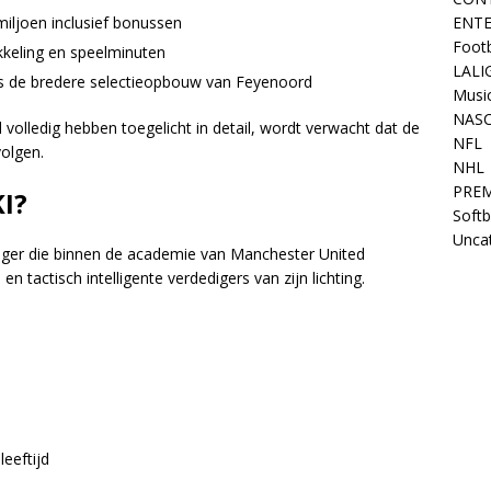
ENT
iljoen inclusief bonussen
Footb
kkeling en speelminuten
LALI
ls de bredere selectieopbouw van Feyenoord
Musi
NAS
l volledig hebben toegelicht in detail, wordt verwacht dat de
NFL
volgen.
NHL
PREM
I?
Softb
Unca
diger die binnen de academie van Manchester United
 tactisch intelligente verdedigers van zijn lichting.
eeftijd