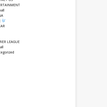
ERTAINMENT
all
GA
c
CAR
IER LEAGUE
all
tegorized