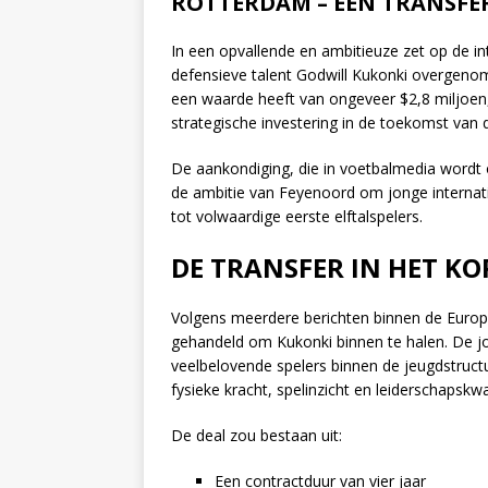
ROTTERDAM – EEN TRANSFER
In een opvallende en ambitieuze zet op de in
defensieve talent Godwill Kukonki overgenom
een waarde heeft van ongeveer $2,8 miljoen, 
strategische investering in de toekomst van 
De aankondiging, die in voetbalmedia wordt
de ambitie van Feyenoord om jonge internatio
tot volwaardige eerste elftalspelers.
DE TRANSFER IN HET KO
Volgens meerdere berichten binnen de Europ
gehandeld om Kukonki binnen te halen. De j
veelbelovende spelers binnen de jeugdstruct
fysieke kracht, spelinzicht en leiderschapskwal
De deal zou bestaan uit:
Een contractduur van vier jaar