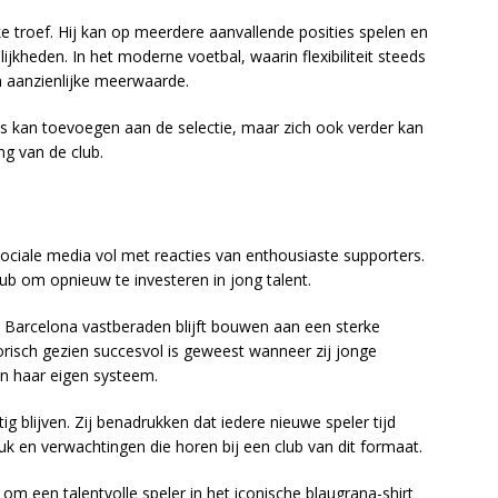
jke troef. Hij kan op meerdere aanvallende posities spelen en
ijkheden. In het moderne voetbal, waarin flexibiliteit steeds
n aanzienlijke meerwaarde.
iets kan toevoegen aan de selectie, maar zich ook verder kan
g van de club.
ciale media vol met reacties van enthousiaste supporters.
ub om opnieuw te investeren in jong talent.
t Barcelona vastberaden blijft bouwen aan een sterke
orisch gezien succesvol is geweest wanneer zij jonge
en haar eigen systeem.
tig blijven. Zij benadrukken dat iedere nieuwe speler tijd
k en verwachtingen die horen bij een club van dit formaat.
om een talentvolle speler in het iconische blaugrana-shirt