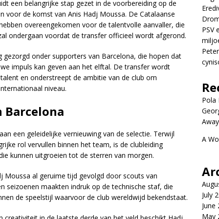
t een belangrijke stap gezet in de voorbereiding op de
Eredi
n voor de komst van Anis Hadj Moussa. De Catalaanse
Drom
hebben overeengekomen voor de talentvolle aanvaller, die
PSV e
al ondergaan voordat de transfer officieel wordt afgerond.
miljo
Peter
g gezorgd onder supporters van Barcelona, die hopen dat
cynis
we impuls kan geven aan het elftal. De transfer wordt
g talent en onderstreept de ambitie van de club om
Re
internationaal niveau.
Pola P
n Barcelona
Geor
Away
an een geleidelijke vernieuwing van de selectie. Terwijl
A Wo
ijke rol vervullen binnen het team, is de clubleiding
die kunnen uitgroeien tot de sterren van morgen.
Ar
j Moussa al geruime tijd gevolgd door scouts van
Augu
pen seizoenen maakten indruk op de technische staf, die
July 
innen de speelstijl waarvoor de club wereldwijd bekendstaat.
June
May 
 creativiteit in de laatste derde van het veld beschikt Hadj