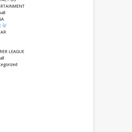
ERTAINMENT
all
GA
c
CAR
IER LEAGUE
all
tegorized