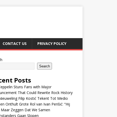
CONTACT US
PRIVACY POLICY
ch
Search
cent Posts
eppelin Stuns Fans with Major
uncement That Could Rewrite Rock History
ieuweling Filip Kostić Tekent Tot Medio
en Onthult Grote Rol van Ivan Perišić: “Hij
f Maar Zeggen Dat We Samen
nstanders Gaan Slopen