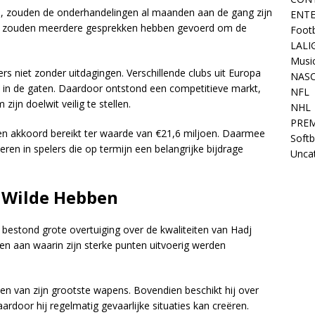
, zouden de onderhandelingen al maanden aan de gang zijn
ENT
a zouden meerdere gesprekken hebben gevoerd om de
Footb
LALI
Musi
rs niet zonder uitdagingen. Verschillende clubs uit Europa
NAS
nd in de gaten. Daardoor ontstond een competitieve markt,
NFL
jn doelwit veilig te stellen.
NHL
PREM
een akkoord bereikt ter waarde van €21,6 miljoen. Daarmee
Softb
teren in spelers die op termijn een belangrijke bijdrage
Unca
 Wilde Hebben
 bestond grote overtuiging over de kwaliteiten van Hadj
en aan waarin zijn sterke punten uitvoerig werden
n van zijn grootste wapens. Bovendien beschikt hij over
ardoor hij regelmatig gevaarlijke situaties kan creëren.