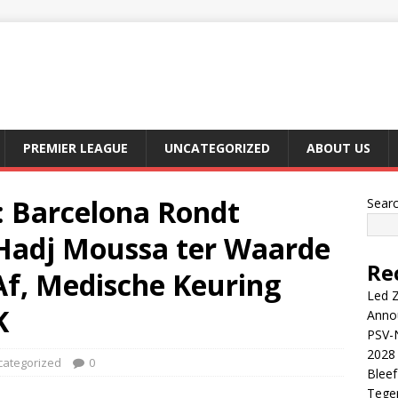
PREMIER LEAGUE
UNCATEGORIZED
ABOUT US
Barcelona Rondt
Sear
 Hadj Moussa ter Waarde
Re
Af, Medische Keuring
Led Z
K
Anno
PSV-N
2028 
categorized
0
Blee
Tege