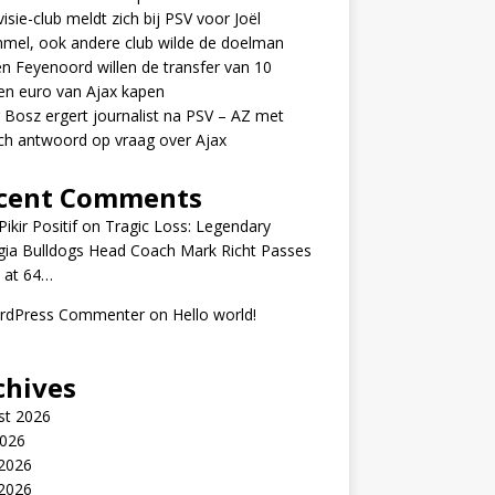
visie-club meldt zich bij PSV voor Joël
mel, ook andere club wilde de doelman
n Feyenoord willen de transfer van 10
en euro van Ajax kapen
 Bosz ergert journalist na PSV – AZ met
ch antwoord op vraag over Ajax
cent Comments
ikir Positif
on
Tragic Loss: Legendary
gia Bulldogs Head Coach Mark Richt Passes
 at 64…
rdPress Commenter
on
Hello world!
chives
st 2026
2026
 2026
2026