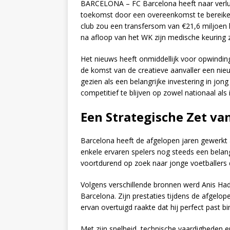
BARCELONA – FC Barcelona heeft naar verluid
toekomst door een overeenkomst te bereike
club zou een transfersom van €21,6 miljoen 
na afloop van het WK zijn medische keuring z
Het nieuws heeft onmiddellijk voor opwindin
de komst van de creatieve aanvaller een nieu
gezien als een belangrijke investering in jon
competitief te blijven op zowel nationaal als 
Een Strategische Zet va
Barcelona heeft de afgelopen jaren gewerkt a
enkele ervaren spelers nog steeds een belangr
voortdurend op zoek naar jonge voetballers 
Volgens verschillende bronnen werd Anis Had
Barcelona. Zijn prestaties tijdens de afgelo
ervan overtuigd raakte dat hij perfect past b
Met zijn snelheid, technische vaardigheden en