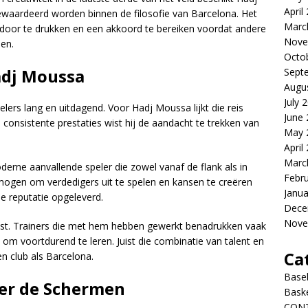
April
waardeerd worden binnen de filosofie van Barcelona. Het
Marc
oor te drukken en een akkoord te bereiken voordat andere
Nove
den.
Octo
adj Moussa
Sept
Augu
July 
lers lang en uitdagend. Voor Hadj Moussa lijkt die reis
June
n consistente prestaties wist hij de aandacht te trekken van
May 
April
Marc
erne aanvallende speler die zowel vanaf de flank als in
Febr
rmogen om verdedigers uit te spelen en kansen te creëren
Janua
 reputatie opgeleverd.
Dece
Nove
ust. Trainers die met hem hebben gewerkt benadrukken vaak
id om voortdurend te leren. Juist die combinatie van talent en
Ca
n club als Barcelona.
Baseb
er de Schermen
Bask
CON