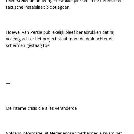
teleurstellende nederlagen zwakke plekken in de defensie en
tactische instabiliteit blootlegden.
Hoewel Van Persie publiekelijk bleef benadrukken dat hij
volledig achter het project staat, nam de druk achter de
schermen gestaag toe.
—
De interne crisis die alles veranderde
Volgens informatie uit Nederlandse voetbalmedia kwam het