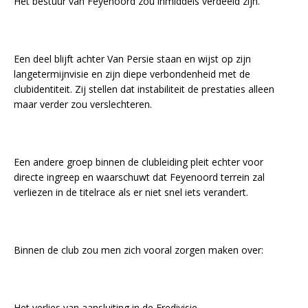
Het bestuur van Feyenoord zou inmiddels verdeeld zijn.
Een deel blijft achter Van Persie staan en wijst op zijn
langetermijnvisie en zijn diepe verbondenheid met de
clubidentiteit. Zij stellen dat instabiliteit de prestaties alleen
maar verder zou verslechteren.
Een andere groep binnen de clubleiding pleit echter voor
directe ingreep en waarschuwt dat Feyenoord terrein zal
verliezen in de titelrace als er niet snel iets verandert.
Binnen de club zou men zich vooral zorgen maken over:
Het verlies van aansluiting in de Eredivisie