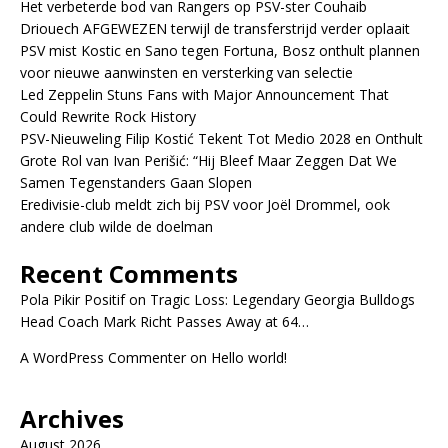
Het verbeterde bod van Rangers op PSV-ster Couhaib
Driouech AFGEWEZEN terwijl de transferstrijd verder oplaait
PSV mist Kostic en Sano tegen Fortuna, Bosz onthult plannen
voor nieuwe aanwinsten en versterking van selectie
Led Zeppelin Stuns Fans with Major Announcement That
Could Rewrite Rock History
PSV-Nieuweling Filip Kostić Tekent Tot Medio 2028 en Onthult
Grote Rol van Ivan Perišić: “Hij Bleef Maar Zeggen Dat We
Samen Tegenstanders Gaan Slopen
Eredivisie-club meldt zich bij PSV voor Joël Drommel, ook
andere club wilde de doelman
Recent Comments
Pola Pikir Positif
on
Tragic Loss: Legendary Georgia Bulldogs
Head Coach Mark Richt Passes Away at 64…
A WordPress Commenter
on
Hello world!
Archives
August 2026