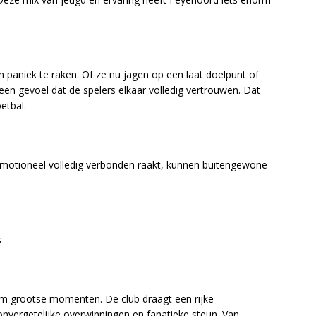
 in paniek te raken. Of ze nu jagen op een laat doelpunt of
een gevoel dat de spelers elkaar volledig vertrouwen. Dat
etbal.
emotioneel volledig verbonden raakt, kunnen buitengewone
s
m grootse momenten. De club draagt een rijke
onvergetelijke overwinningen en fanatieke steun. Van