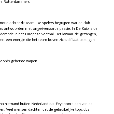
de Rotterdammers.
emotie achter dit team. De spelers begrijpen wat de club
ers antwoorden met ongeëvenaarde passie. In De Kuip is de
iderende in het Europese voetbal. Het lawaai, de gezangen,
t een energie die het team boven zichzelf laat uitstijgen.
enoords geheime wapen.
ijna niemand buiten Nederland dat Feyenoord een van de
n. Veel mensen dachten dat de gebruikelijke topclubs