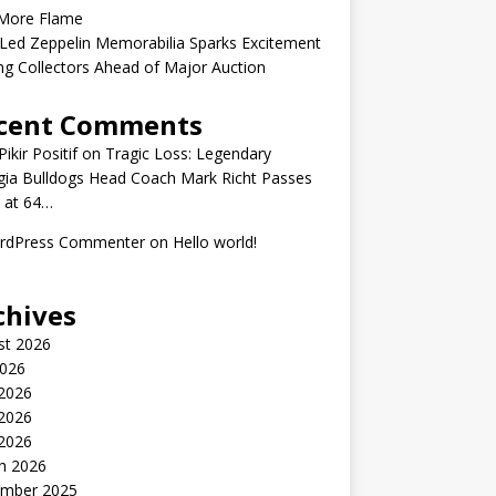
More Flame
Led Zeppelin Memorabilia Sparks Excitement
g Collectors Ahead of Major Auction
cent Comments
ikir Positif
on
Tragic Loss: Legendary
gia Bulldogs Head Coach Mark Richt Passes
 at 64…
rdPress Commenter
on
Hello world!
chives
st 2026
2026
 2026
2026
 2026
h 2026
mber 2025