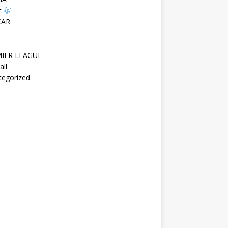
c
CAR
IER LEAGUE
all
tegorized