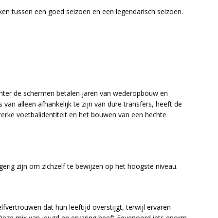
ken tussen een goed seizoen en een legendarisch seizoen.
chter de schermen betalen jaren van wederopbouw en
ts van alleen afhankelijk te zijn van dure transfers, heeft de
sterke voetbalidentiteit en het bouwen van een hechte
gerig zijn om zichzelf te bewijzen op het hoogste niveau.
vertrouwen dat hun leeftijd overstijgt, terwijl ervaren
Deze mix van jeugd en ervaring heeft Feyenoord iets enorm