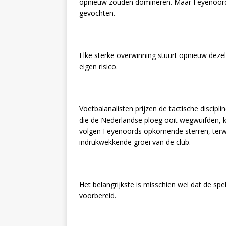
opnieuw zouden domineren. Maar Feyenoord h
gevochten.
Elke sterke overwinning stuurt opnieuw dez
eigen risico.
Voetbalanalisten prijzen de tactische discipli
die de Nederlandse ploeg ooit wegwuifden, k
volgen Feyenoords opkomende sterren, terwijl
indrukwekkende groei van de club.
Het belangrijkste is misschien wel dat de spel
voorbereid.