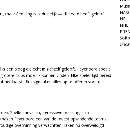
Musi
NAS
, maar één ding is al duidelijk — dit team heeft geloof
NFL
NHL
PREM
Softb
Unca
 is een ploeg die echt in zichzelf gelooft. Feyenoord speelt
rotere clubs moeilijk kunnen vinden. Elke speler lijkt bereid
ot het laatste fluitsignaal en alles op te offeren voor de
den. Snelle aanvallen, agressieve pressing, slim
it maken Feyenoord een van de meest opwindende teams
voudige overwinning verwachtten, raken nu overweldigd