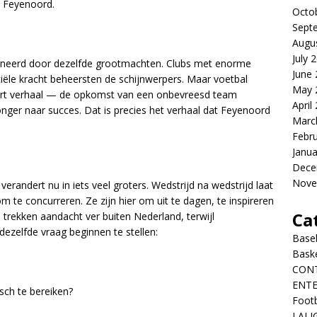
— Feyenoord.
Octo
Sept
Augu
July 
ineerd door dezelfde grootmachten. Clubs met enorme
June
iële kracht beheersten de schijnwerpers. Maar voetbal
May 
oort verhaal — de opkomst van een onbevreesd team
April
honger naar succes. Dat is precies het verhaal dat Feyenoord
Marc
Febr
Janua
Dece
Nove
erandert nu in iets veel groters. Wedstrijd na wedstrijd laat
 te concurreren. Ze zijn hier om uit te dagen, te inspireren
Ca
 trekken aandacht ver buiten Nederland, terwijl
dezelfde vraag beginnen te stellen:
Baseb
Bask
CON
ENT
sch te bereiken?
Footb
LALI