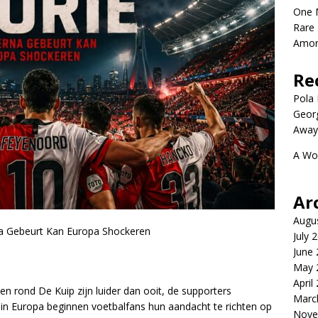
One 
Rare 
Amon
Re
Pola P
Geor
Away
A Wo
Ar
Augu
na Gebeurt Kan Europa Shockeren
July 
June
May 
April
en rond De Kuip zijn luider dan ooit, de supporters
Marc
 in Europa beginnen voetbalfans hun aandacht te richten op
Nove