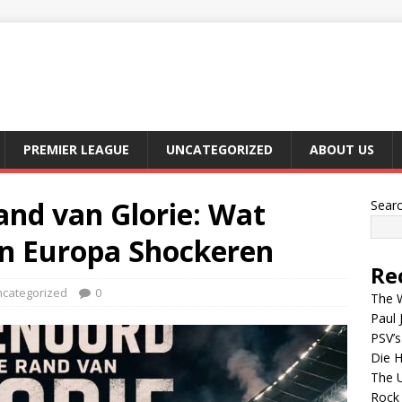
PREMIER LEAGUE
UNCATEGORIZED
ABOUT US
and van Glorie: Wat
Sear
n Europa Shockeren
Re
categorized
0
The W
Paul 
PSV’s
Die H
The 
Rock