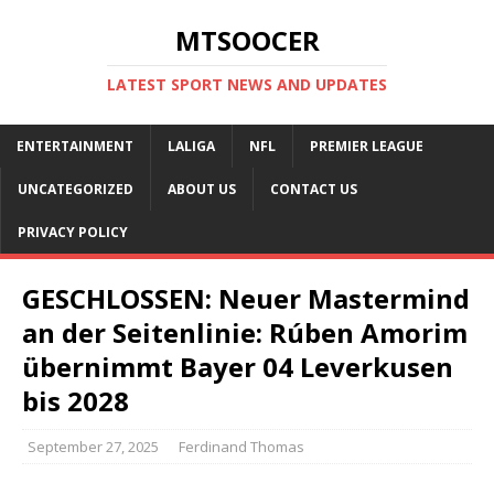
MTSOOCER
LATEST SPORT NEWS AND UPDATES
ENTERTAINMENT
LALIGA
NFL
PREMIER LEAGUE
UNCATEGORIZED
ABOUT US
CONTACT US
PRIVACY POLICY
GESCHLOSSEN: Neuer Mastermind
an der Seitenlinie: Rúben Amorim
übernimmt Bayer 04 Leverkusen
bis 2028
September 27, 2025
Ferdinand Thomas