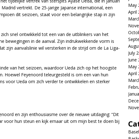
t tijdelijke vertrek van sterspits Ayase Ueda, die in januari
May 
adrid vertrekt. De 25-jarige Japanse international, een
April
mpioen dit seizoen, staat voor een belangrijke stap in zijn
Marc
Nove
Octo
zich snel ontwikkeld tot een van de uitblinkers van het
Sept
mme bewegingen in de aanval. Zijn indrukwekkende vorm is
Augu
t zijn aanvalslinie wil versterken in de strijd om de La Liga-
July 
June
May 
einde van het seizoen, waardoor Ueda zich op het hoogste
April
en. Hoewel Feyenoord teleurgesteld is om een van hun
Marc
 kans voor Ueda om zich verder te ontwikkelen en sterker
Febr
Janua
Dece
Nove
yenoord en zijn enthousiasme over de nieuwe uitdaging: “Dit
 voor hun steun en kijk ernaar uit om mijn best te doen bij
Ca
Baseb
Bask