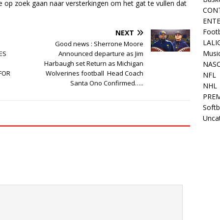
 op zoek gaan naar versterkingen om het gat te vullen dat
CON
ENT
Footb
NEXT
LALI
Good news : Sherrone Moore
Musi
ES
Announced departure as Jim
Harbaugh set Return as Michigan
NAS
FOR
Wolverines football Head Coach
NFL
Santa Ono Confirmed…..
NHL
PREM
Softb
Unca