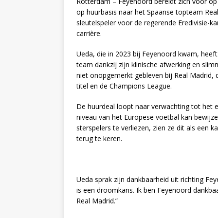
Rotterdam – Feyenoord bereidt zich voor op he
op huurbasis naar het Spaanse topteam Real M
sleutelspeler voor de regerende Eredivisie-ka
carrière.
Ueda, die in 2023 bij Feyenoord kwam, heeft 
team dankzij zijn klinische afwerking en sli
niet onopgemerkt gebleven bij Real Madrid, da
titel en de Champions League.
De huurdeal loopt naar verwachting tot het 
niveau van het Europese voetbal kan bewijz
sterspelers te verliezen, zien ze dit als een
terug te keren.
Ueda sprak zijn dankbaarheid uit richting Fe
is een droomkans. Ik ben Feyenoord dankbaar
Real Madrid.”