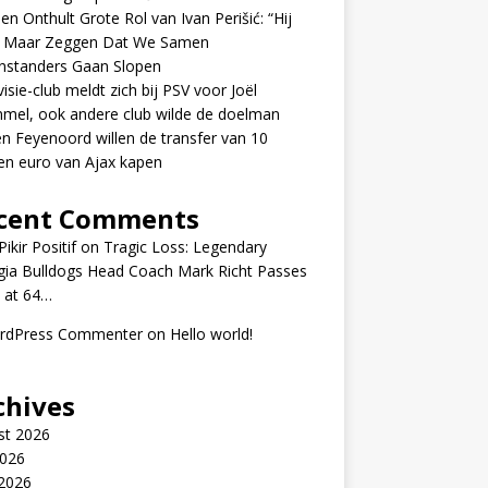
en Onthult Grote Rol van Ivan Perišić: “Hij
f Maar Zeggen Dat We Samen
nstanders Gaan Slopen
visie-club meldt zich bij PSV voor Joël
mel, ook andere club wilde de doelman
n Feyenoord willen de transfer van 10
en euro van Ajax kapen
cent Comments
ikir Positif
on
Tragic Loss: Legendary
gia Bulldogs Head Coach Mark Richt Passes
 at 64…
rdPress Commenter
on
Hello world!
chives
st 2026
2026
 2026