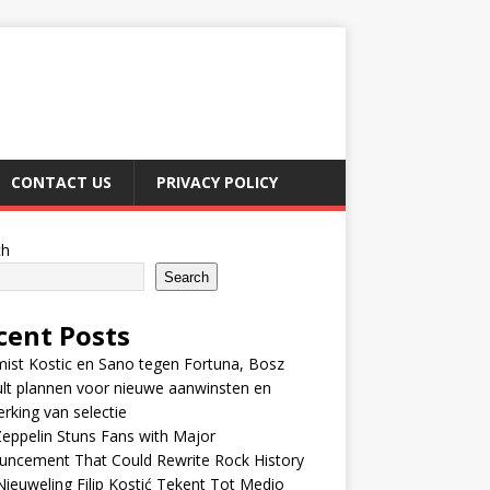
CONTACT US
PRIVACY POLICY
ch
Search
cent Posts
ist Kostic en Sano tegen Fortuna, Bosz
lt plannen voor nieuwe aanwinsten en
erking van selectie
eppelin Stuns Fans with Major
uncement That Could Rewrite Rock History
ieuweling Filip Kostić Tekent Tot Medio