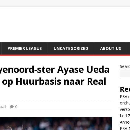
PREMIER LEAGUE
UNCATEGORIZED
ABOUT US
enoord-ster Ayase Ueda
Sear
i op Huurbasis naar Real
Re
PSV m
onthu
ball
0
verst
Led Z
Anno
PSV-N