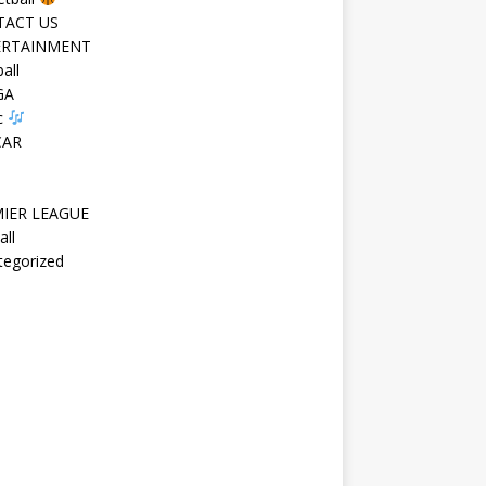
TACT US
ERTAINMENT
all
GA
c
CAR
IER LEAGUE
all
tegorized