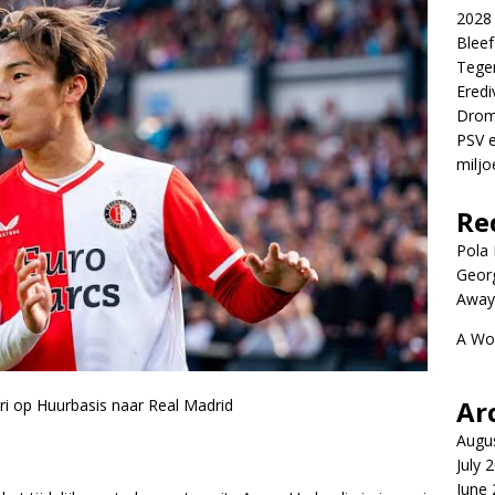
2028 
Blee
Tege
Eredi
Drom
PSV e
miljo
Re
Pola P
Geor
Away
A Wo
Ar
ri op Huurbasis naar Real Madrid
Augu
July 
June