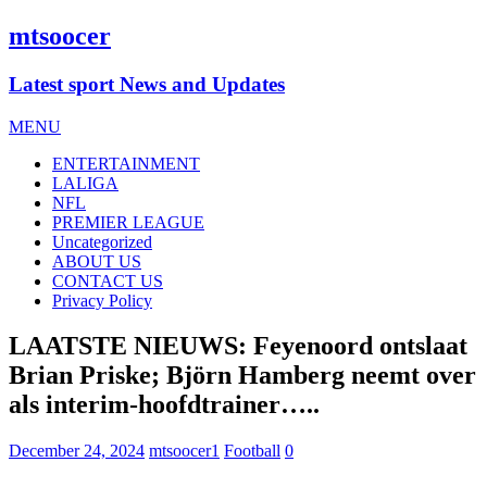
mtsoocer
Latest sport News and Updates
MENU
ENTERTAINMENT
LALIGA
NFL
PREMIER LEAGUE
Uncategorized
ABOUT US
CONTACT US
Privacy Policy
LAATSTE NIEUWS: Feyenoord ontslaat
Brian Priske; Björn Hamberg neemt over
als interim-hoofdtrainer…..
December 24, 2024
mtsoocer1
Football
0