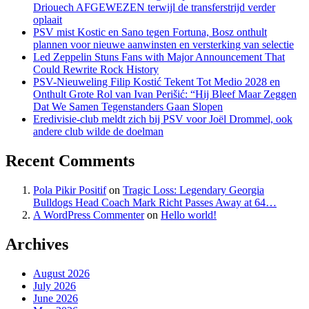
Driouech AFGEWEZEN terwijl de transferstrijd verder
oplaait
PSV mist Kostic en Sano tegen Fortuna, Bosz onthult
plannen voor nieuwe aanwinsten en versterking van selectie
Led Zeppelin Stuns Fans with Major Announcement That
Could Rewrite Rock History
PSV-Nieuweling Filip Kostić Tekent Tot Medio 2028 en
Onthult Grote Rol van Ivan Perišić: “Hij Bleef Maar Zeggen
Dat We Samen Tegenstanders Gaan Slopen
Eredivisie-club meldt zich bij PSV voor Joël Drommel, ook
andere club wilde de doelman
Recent Comments
Pola Pikir Positif
on
Tragic Loss: Legendary Georgia
Bulldogs Head Coach Mark Richt Passes Away at 64…
A WordPress Commenter
on
Hello world!
Archives
August 2026
July 2026
June 2026