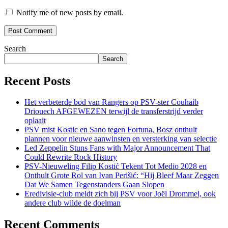
Notify me of new posts by email.
Search
Search
Recent Posts
Het verbeterde bod van Rangers op PSV-ster Couhaib
Driouech AFGEWEZEN terwijl de transferstrijd verder
oplaait
PSV mist Kostic en Sano tegen Fortuna, Bosz onthult
plannen voor nieuwe aanwinsten en versterking van selectie
Led Zeppelin Stuns Fans with Major Announcement That
Could Rewrite Rock History
PSV-Nieuweling Filip Kostić Tekent Tot Medio 2028 en
Onthult Grote Rol van Ivan Perišić: “Hij Bleef Maar Zeggen
Dat We Samen Tegenstanders Gaan Slopen
Eredivisie-club meldt zich bij PSV voor Joël Drommel, ook
andere club wilde de doelman
Recent Comments