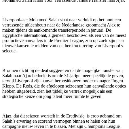
Mohamed Salah Klaar voor Verrassende Januari-Transfer naar Ajax
Liverpool-ster Mohamed Salah staat naar verluidt op het punt een
verrassende uitleenbeurt naar de Nederlandse grootmacht Ajax te
maken tijdens de aankomende transferperiode in januari. De
Egyptische international, algemeen beschouwd als een van de meest
productieve aanvallers in de Premier League, zou op zoek zijn naar
nieuwe kansen te midden van een herstructurering van Liverpool’s
selectie.
Bronnen dicht bij de deal suggereren dat de mogelijke transfer van
Salah naar Ajax bedoeld is om de 31-jarige meer speeltijd te geven,
terwijl Liverpool zijn aanval herpositioneert onder manager Jürgen
Klopp. De Reds, die de afgelopen seizoenen hun aanvallende opties
hebben uitgebreid, zien het tijdelijke vertrek mogelijk als een
strategische keuze om jong talent meer ruimte te geven.
Ajax, dat dit seizoen worstelt in de Eredivisie, is erop gebrand om
Salah’s ervaring en scorend vermogen binnen te halen om hun
campagne nieuw leven in te blazen. Met zijn Champions League-