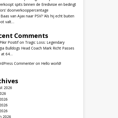
erkoopt spits binnen de Eredivisie en bedingt
fors’ doorverkooppercentage
 Baas van Ajax naar PSV? ‘Als hij echt buiten
ot valt…
cent Comments
ikir Positif
on
Tragic Loss: Legendary
gia Bulldogs Head Coach Mark Richt Passes
 at 64…
rdPress Commenter
on
Hello world!
chives
st 2026
2026
 2026
2026
 2026
h 2026