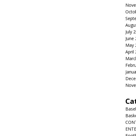
Nove
Octo
Sept
Augu
July 
June
May 
April
Marc
Febr
Janua
Dece
Nove
Ca
Baseb
Bask
CON
ENT
Footb