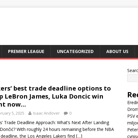
PREMIER LEAGUE
UNCATEGORIZED
ABOUT US
Sear
ers’ best trade deadline options to
Re
p LeBron James, Luka Doncic win
Eredi
ht now…
Drom
ruary 5, 2025
Isaac Andover
0
PSV e
s’ Trade Deadline Approach: What’s Next After Landing
miljo
Dončić? With roughly 24 hours remaining before the NBA
Peter
 deadline, the Los Angeles Lakers find
[…]
cynis