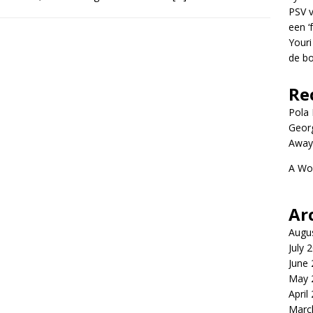
PSV v
een ‘
Youri
de bo
Re
Pola P
Geor
Away
A Wo
Ar
Augu
July 
June
May 
April
Marc