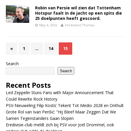
Robin van Persie wil zien dat Tottenham
Hotspur faalt in de jacht op een spits die
25 doelpunten heeft gescoord.
May 6, 2026
Ferdinand Thomas
«
1
…
14
15
Search
Search
Recent Posts
Led Zeppelin Stuns Fans with Major Announcement That
Could Rewrite Rock History
PSV-Nieuweling Filip Kostić Tekent Tot Medio 2028 en Onthult
Grote Rol van Ivan Perišić: “Hij Bleef Maar Zeggen Dat We
Samen Tegenstanders Gaan Slopen
Eredivisie-club meldt zich bij PSV voor Joël Drommel, ook